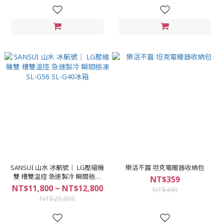
SANSUI 山水 冰航號｜ LG壓縮機
樂活不露 坦克電暖器收納包
雙 槽雙溫控 急速製冷 瞬間極凍
NT$359
SL-G56 SL-G40冰箱
NT$11,800 ~ NT$12,800
NT$449
NT$25,800