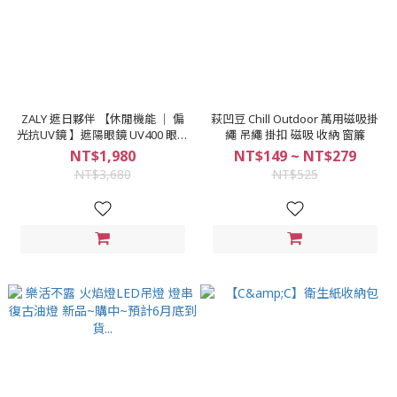
ZALY 遮日夥伴 【休閒機能 │ 偏
萩凹豆 Chill Outdoor 萬用磁吸掛
光抗UV鏡 】遮陽眼鏡 UV400 眼鏡
繩 吊繩 掛扣 磁吸 收納 窗簾
止滑鏡 TR輕量高韌鏡框
NT$1,980
NT$149 ~ NT$279
NT$3,680
NT$525