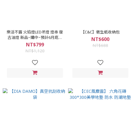
樂活不露 火焰燈LED吊燈 燈串 復
【C&C】衛生紙收納包
古油燈 新品~購中~預計6月底到
NT$600
貨...
NT$799
NT$688
NT$1,120