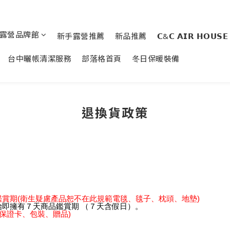
露營品牌館
新手露營推薦
新品推薦
𝗖&𝗖 𝗔𝗜𝗥 𝗛𝗢𝗨𝗦𝗘
台中曬帳清潔服務
部落格首頁
冬日保暖裝備
退換貨政策
鑑賞期(衛生疑慮產品恕不在此規範電毯、毯子、枕頭、地墊)
即擁有７天商品鑑賞期 （７天含假日）。
保證卡、包裝、贈品)