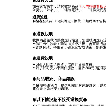
如有退貨需求，請於收到商品
７天內聯絡客服
並提供「姓名」、「連絡電話」、「退換貨商
退貨流程
聯絡客服人員 → 確認可退、換貨 → 請將商品包
◉退款說明
收到商品後我們將會進行檢查，無誤後將進行
✦信用卡付款者：確認退貨成功後，會直接把
✦貨到付款、轉帳者：確認退貨成功後，則將
◉運費說明
✦因個人因素退換貨，需自行負擔運費。
✦若須我司安排來回件服務，需收200元(起)運
◉商品瑕疵、商品錯誤
再麻煩聯絡我們，提供相關照片或是影片，以
將會馬上為您安排處理。
◉以下情況恕不接受退換貨◉