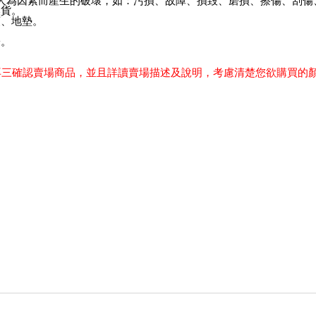
因人為因素而產生的破壞，如：污損、故障、損毀、磨損、擦傷、刮傷
換貨。
頭、地墊。
子。
再三確認賣場商品，
並且詳讀賣場描述及說明，考慮清楚您欲購買的