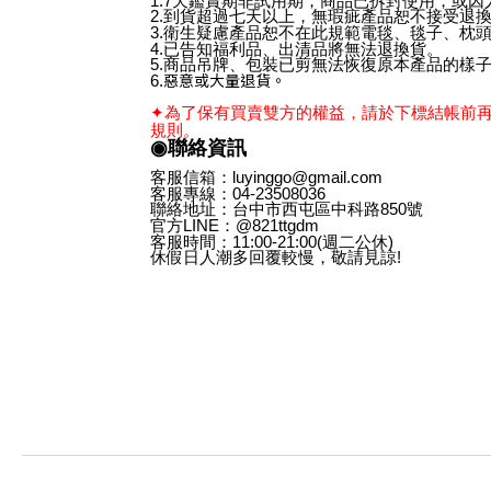
1.7天鑑賞期非試用期，商品已拆封使用，或
2.到貨超過七天以上，無瑕疵產品恕不接受退
3.衛生疑慮產品恕不在此規範電毯、毯子、枕
4.已告知福利品、出清品將無法退換貨。
5.商品吊牌、包裝已剪無法恢復原本產品的樣
惡意或大量退貨。
6.
✦為了保有買賣雙方的權益，請於下標結帳前
規則。
◉聯絡資訊
客服信箱：luyinggo@gmail.com
客服專線：04-23508036
聯絡地址：台中市西屯區中科路850號
官方LINE：@821ttgdm
客服時間：11:00-21:00
(週二公休)
休假日人潮多回覆較慢，敬請見諒!