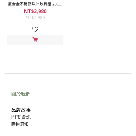
複合金不鏽鋼戶外炊具組 20CM
不鏽鋼 不沾鍋 （附收納袋）
NT$3,980
NT$4,980
關於我們
品牌故事
門市資訊
購物須知