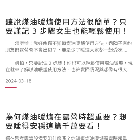
先看 沒用過沒說你有去露營過！
聽說煤油暖爐使用方法很簡單？只
要謹記 3 步驟女生也能輕鬆使用！
TOYOTOMI 煤油暖爐介紹
怎麼辦！我好像還不知道煤油暖爐使用方法，過陣子有約
朋友們露營會不會出包？，要是少了暖爐大家都一起受凍….
1-1對流式 TOYOTOMI 煤油暖爐
別怕，只要記住 3 步驟！你也可以輕鬆使用煤油暖爐，現
在就來了解煤油暖爐使用方法，也許實際情況與想像有很大不
同。
2024-03-18
聽說煤油暖爐使用方法很簡單？只要謹記 3 步驟女生也能輕鬆
使用！
為何煤油暖爐在露營時超重要？想
要睡得安穩這篇千萬要看！
煤油暖爐使用方法真的難？
還在思考露營設備要帶什麼嗎？你知道煤油暖爐露營時超重