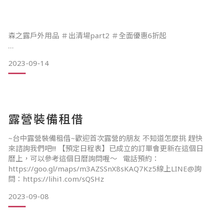
森之露戶外露營用品擁有上千項商品通通都是精挑細選的露營
好物，結合客人回饋給我們的實際使用體驗，挑選出最實用的
喔！
保暖神器！
森之露戶外用品 ＃出清場part2 ＃全面優惠6折起
2023-09-14
各款露營暖爐優點色特比較
初秋微涼，即將邁入露營最舒服的季節，裝備備好了沒？
露營裝備租借
10/1-10/30森之露門市改裝出清🔥🔥
電暖爐、電暖爐(電能發熱式)
~台中露營裝備租借~歡迎首次露營的朋友 不知道怎麼挑 趕快
來諮詢我們吧!!! 【預定日程表】已成立的訂單會更新在這個日
出清商品最低6折起，全館商品結帳直接9折，再送你5%購物
曆上，可以參考這個日曆詢問喔～ 電話預約：
金（下次優惠可使用），優惠超有感，逛起來是必須!!
https://goo.gl/maps/m3AZSSnX8sKAQ7Kz5線上LINE@詢
常見的有鹵素/石英燈管皆是持
問：https://lihi1.com/sQSHz
2023-09-08