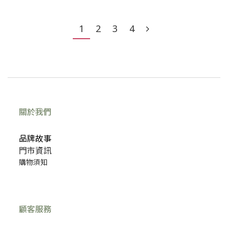
1
2
3
4
✔canvascamp、kzm帳篷展示出清5折起。
✔行動冰箱、移動式冷氣、露營家電全面出清。
關於我們
✔中秋烤肉季、焚火臺、烤肉炊具商品，超低優惠激殺中。
品牌故事
門市資訊
✔秋冬美學
購物須知
顧客服務