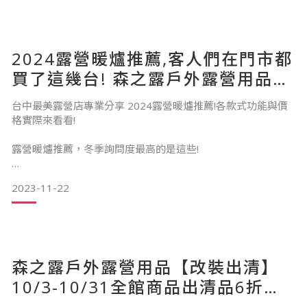
適合的煤油暖爐推薦商品。
2024露營暖爐推薦,客人們在門市都
買了這幾台! 森之露戶外露營用品最
推薦!
為何你會需要煤油暖爐推薦商品？
台中最美露營店專業分享 2024露營暖爐推薦!各款式功能與價
如何挑選煤油暖爐推薦商品？
格實際來看看!
2-1選購煤油暖爐推薦商品關鍵－適用坪數
露營暖爐推薦，冬季詢問度最高的是這些!
2-2選購煤油暖爐推薦商品關鍵－油箱容量
2-3選購煤油暖爐推薦商品關鍵－附加價值
2-4
2023-11-22
秋冬是最適合露營的季節，天氣乾爽氣溫宜人，在享受戶外自
森之露戶外露營用品【改裝出清】
在氣息的同時也要注意保暖！需要找一台露營中實用又安全的
暖爐嗎？看這篇就對了！
10/3-10/31全館商品出清品6折
起，新品9折再加碼贈送5%購物金