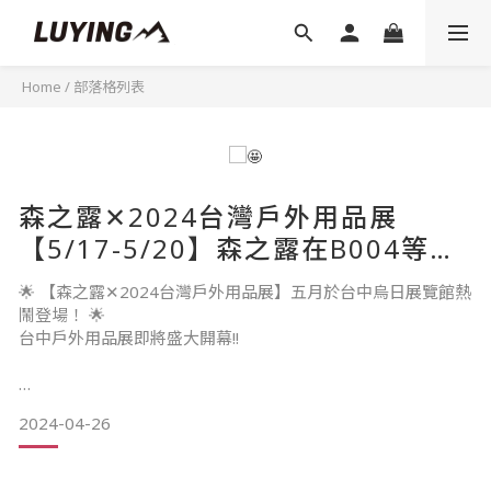
Home
/
部落格列表
森之露✕2024台灣戶外用品展
【5/17-5/20】森之露在B004等著
你唷！入手帳篷、添購露營裝備最
🌟 【森之露✕2024台灣戶外用品展】五月於台中烏日展覽館熱
佳時機！
鬧登場！ 🌟
台中戶外用品展即將盛大開幕!!
各位凹豆咖們、露營露友們準備好了嗎 將為期4天展期~
2024-04-26
📍時間 : 2024/05/17-2024/05/20 10:00-18:00