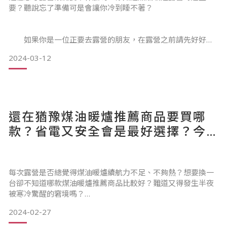
要？聽說忘了準備可是會讓你冷到睡不著？
1-1必知道煤油暖爐使用方法－使用前務必清潔
1-2必知道煤油暖爐使用方法－更換煤油
如果你是一位正要去露營的朋友，在露營之前請先好好確
1-3必知道煤油暖爐使用方法－位置擺對
認到底該帶那些露營設備，要不然等你在露營時才發現忘了帶
2024-03-12
什麼，那真的會讓你欲哭無淚（因為沒有地方可以買），現在
就帶大家一起了解煤油暖爐露營設備的重要性。
常見煤油
還在猶豫煤油暖爐推薦商品要買哪
款？省電又安全會是最好選擇？今
難道煤油暖爐露營時超重要？
年必買煤油暖爐款式搶先看
如何挑選煤油暖爐露營設備？
2-1選擇煤油暖爐露營設備關鍵－適用坪數
每次露營是否總覺得煤油暖爐續航力不足、不夠熱？想要換一
2-2選擇煤油暖爐露營設備關鍵－暖房能力
台卻不知道哪款煤油暖爐推薦商品比較好？難道又得發生半夜
2-3選擇煤油暖爐露營設備
被寒冷驚醒的窘境嗎？
2024-02-27
不！其實你有新的選擇，就看你要如何看待這件事情，現在就
跟隨我們的腳步從如何挑選煤油暖爐開始，或許能幫助你找到