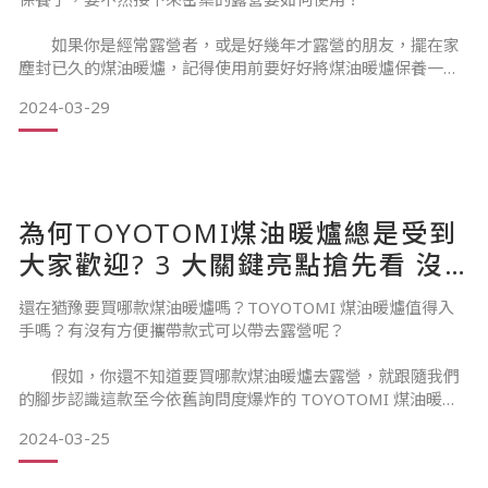
1-1煤油暖爐缺點
如果你是經常露營者，或是好幾年才露營的朋友，擺在家
1-2煤油暖爐優勢
塵封已久的煤油暖爐，記得使用前要好好將煤油暖爐保養一
番，要不然可是會發生問題…
2024-03-29
既然煤油暖爐缺點不是問題，又該如何使用?
現在，就為大家解惑煤油暖爐保養重要性，以及了解你該
如何進行煤油暖爐保養。
2-1避免煤
為何很多人都說煤油暖爐保養很複雜? 難道就沒有輕鬆保養方
為何TOYOTOMI煤油暖爐總是受到
式?
大家歡迎? 3 大關鍵亮點搶先看 沒
用過沒說你有去露營過！
還在猶豫要買哪款煤油暖爐嗎？TOYOTOMI 煤油暖爐值得入
為何煤油暖爐保養很重要?
手嗎？有沒有方便攜帶款式可以帶去露營呢？
假如，你還不知道要買哪款煤油暖爐去露營，就跟隨我們
1-1對流式煤油暖爐保養原因與步驟
的腳步認識這款至今依舊詢問度爆炸的 TOYOTOMI 煤油暖
爐，或許它就是你值得入手的款式！
2024-03-25
為何 TOYOTOMI 煤油暖爐總是受到大家歡迎? 3 大關鍵亮點搶