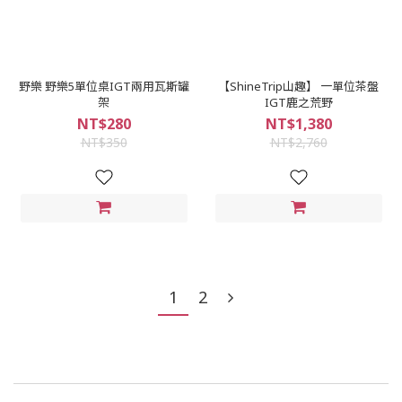
野樂 野樂5單位桌IGT兩用瓦斯罐
【ShineTrip山趣】 一單位茶盤
架
IGT鹿之荒野
NT$280
NT$1,380
NT$350
NT$2,760
1
2