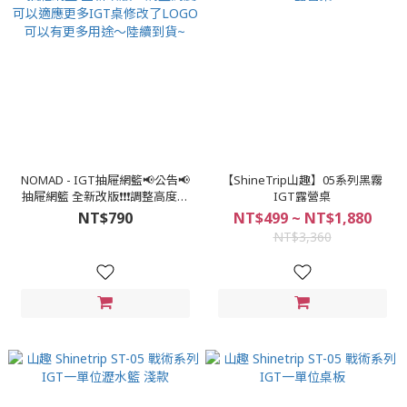
NOMAD - IGT抽屜網籃📢公告📢
【ShineTrip山趣】05系列黑霧
抽屜網籃 全新改版❗❗❗調整高度可
IGT露營桌
以適應更多IGT桌修改了LOGO可
NT$790
NT$499 ~ NT$1,880
以有更多用途～陸續到貨~
NT$3,360