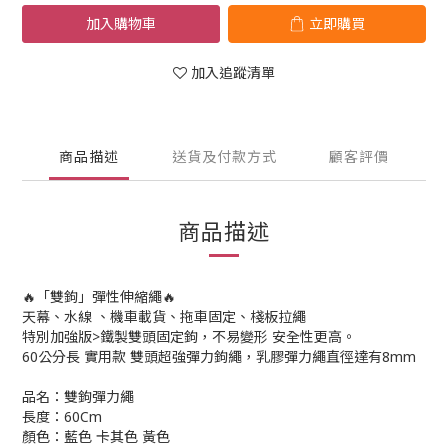
加入購物車
立即購買
加入追蹤清單
商品描述
送貨及付款方式
顧客評價
商品描述
🔥「雙鉤」彈性伸縮繩🔥
天幕、水線 、機車載貨、拖車固定、棧板拉繩
特別加強版>鐵製雙頭固定鉤，不易變形 安全性更高。
60公分長 實用款 雙頭超強彈力鉤繩，乳膠彈力繩直徑達有8mm
品名：雙鉤彈力繩
長度：60Cm
顏色：藍色 卡其色 黃色