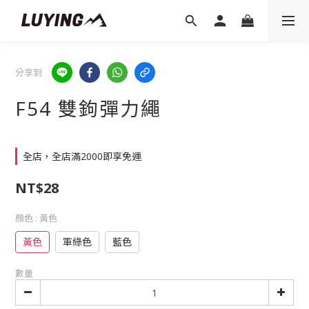
分享到
F54 雙鉤彈力繩
全店，全店滿2000即享免運
NT$28
顏色
: 黃色
黃色
軍綠色
藍色
數量