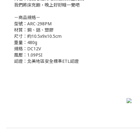
我們將床充飽，晚上好好睡一覺吧
－商品規格－
型號：ARC-298PM
材質：銅、鋁、塑膠
尺寸：約10.5x9x10.5cm
重量：480g
規格：DC12V
風壓：1.09PSI
認證：北美地區安全標準ETL認證