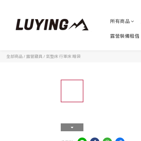
所有商品
露營裝備租借
全部商品
/
露營寢具
/
氣墊床 行軍床 睡袋