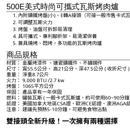
500E美式時尚可攜式瓦斯烤肉爐
內附鑄鐵烤盤(小)、E轉A接頭（可接一般市售卡式
可調整瓦斯火力
烤盤、油盤可拆卸易清理
具可攜式、專利腳折架、易清潔保養
兼具燒烤、悶烤，多功能的瓦斯烤肉爐
商品規格
材質： 金屬烤漆件 、搪瓷鑄鐵件、不鏽鋼件
尺寸： 寬55.5公分、 高21公分、深47.5公分 ( 收折尺寸 )
重量： 淨重8.7公斤
火力： 9,000 BTU /2.7 kw
烤盤： 1065平方公分
保固： 產品享有一年保固
燃料： 罐裝瓦斯 ( 一般卡式瓦斯爐，約可使用60~90分鐘 
認證： 美國加拿大地區CSA證、歐洲CE認證、澳洲AGA
注意： 建議先預熱5-10分鐘，可避免食物沾黏
雙接頭全新升級！一次擁有兩種選擇