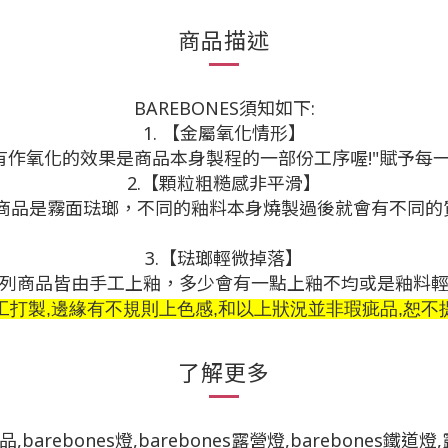
商品描述
BAREBONES須知如下:
1. 【金屬氧化情形】
有作氧化的效果是商品本身製程的一部份工序喔!"賦予每一
2.【顆粒粗糙感非平滑】
款商品是霧面琺瑯，不同的釉料本身燒製過後就會有不同的
3.【琺瑯輕微掉落】
列商品皆由手工上釉，多少會有一點上釉不均或是釉料
工打製,邊緣有不規則上色感,和以上狀況並非瑕疵品,恕不
了解更多