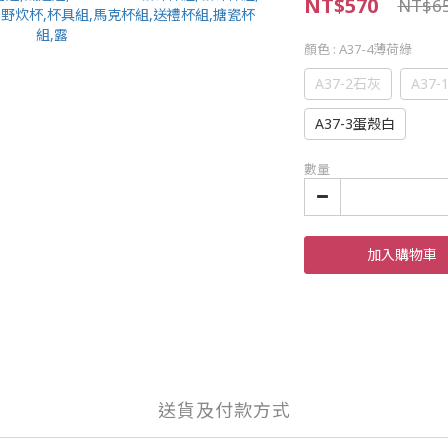
NT$570
NT$6
顏色
: A37-4薄荷綠
A37-2石灰
A37
A37-3蛋殼白
數量
加入購物車
送貨及付款方式