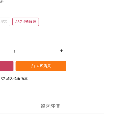
50
-1炭灰
A37-4薄荷綠
立即購買
加入追蹤清單
顧客評價