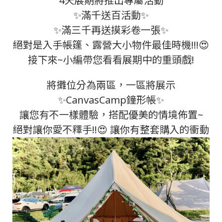
4天展期將推出專屬活動
✨滿千送百活動✨
✨
滿三千再送摸彩卷一張
✨
絕對是入手帳篷、露營大小物件最佳時機!!!😍
接下來~小編帶您看看展期中的重頭戲!
將攤位分為兩區，一區將展示
✨CanvasCamp鐘形帳✨
讓您有不一樣體驗，搭配優美的情境佈置~
絕對讓你愛不釋手!!😍 讓你有整套購入的衝動