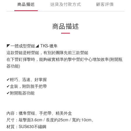
商品描述
送貨及付款方式
顧客評價
商品描述
◤一體成型營鎚◢ TKS-獵隼
這款營鎚是輕營鎚，有別於團隊先前三款營鎚
在下營釘揮擊時，能夠確實精準的擊中營釘中心增加效率(附開瓶
器功能)
✔輕巧、迅速、好掌握
✔盒裝，附防脫手把帶
✔附開瓶器功能
內容：獵隼營槌、手把帶、精美外盒
尺寸：敲擊面3.6cm / 長度約25cm /
寬約:10cm。
材質：SUS630不鏽鋼