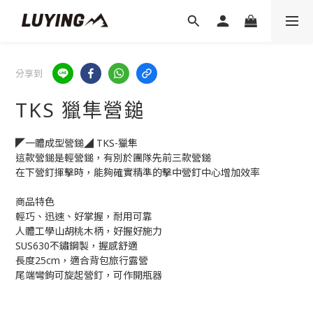
分享到
TKS 獵隼營鎚
◤一體成型營鎚◢ TKS-獵隼
這款營鎚是輕營鎚，有別於團隊先前三款營鎚
在下營釘揮擊時，能夠確實精準的擊中營釘中心增加效率
商品特色
輕巧、迅速、好掌握，耐用可靠
人體工學山胡桃木柄，好握好施力
SUS630不鏽鋼製，握感舒適
長度25cm，適合背包旅行露營
尾端彎鉤可旋起營釘，可作開瓶器