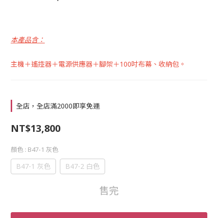
本產品含：
主機＋遙控器＋電源供應器＋腳架＋100吋布幕、收納包。
全店，全店滿2000即享免運
NT$13,800
顏色
: B47-1 灰色
B47-1 灰色
B47-2 白色
售完