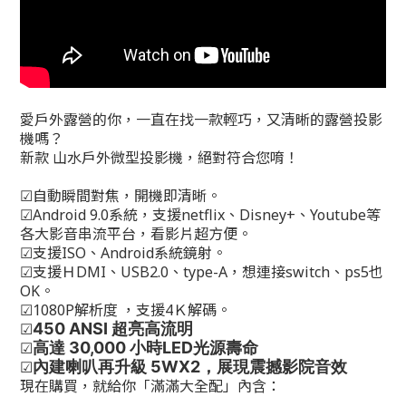
愛戶外露營的你，一直在找一款輕巧，又清晰的露營投影
機嗎？
新款 山水戶外微型投影機，絕對符合您唷！
☑自動瞬間對焦，開機即清晰。
☑Android 9.0系統，支援netflix、‎Disney+、Youtube等
各大影音串流平台，看影片超方便。
☑支援ISO、Android系統鏡射。
☑支援ＨDMI、USB2.0、type-A，想連接switch、ps5也
OK。
☑1080P解析度 ，支援4Ｋ解碼。
☑
450 ANSI 超亮高流明
☑
高達 30,000 小時LED光源壽命
☑
內建喇叭再升級 5WX2，展現震撼影院音效
現在購買，就給你「滿滿大全配」內含：