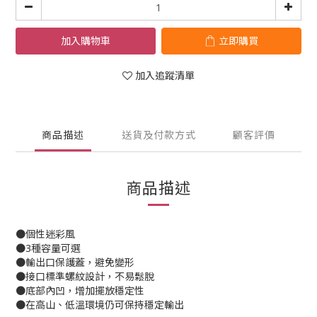
加入購物車
立即購買
加入追蹤清單
商品描述
送貨及付款方式
顧客評價
商品描述
●個性迷彩風
●3種容量可選
●輸出口保護蓋，避免變形
●接口標準螺紋設計，不易鬆脫
●底部內凹，增加擺放穩定性
●在高山、低溫環境仍可保持穩定輸出