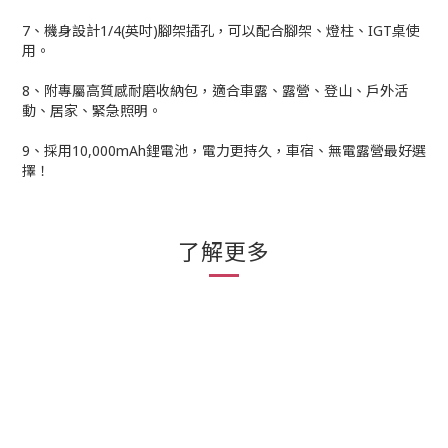
7、機身設計1/4(英吋)腳架插孔，可以配合腳架、燈柱、IGT桌使
用。
8、附專屬高質感耐磨收納包，適合車露、露營、登山、戶外活
動、居家、緊急照明。
9、採用10,000mAh鋰電池，電力更持久，車宿、無電露營最好選
擇！
了解更多