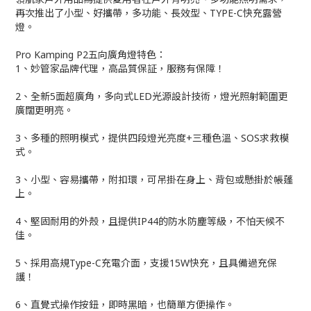
再次推出了小型、好攜帶，多功能、長效型、TYPE-C快充露營
燈。
Pro Kamping P2五向廣角燈特色：
1、妙管家品牌代理，高品質保証，服務有保障！
2、全新5面超廣角，多向式LED光源設計技術，燈光照射範圍更
廣闊更明亮。
3、多種的照明模式，提供四段燈光亮度+三種色溫、SOS求救模
式。
3、小型、容易攜帶，附扣環，可吊掛在身上、背包或懸掛於帳蓬
上。
4、堅固耐用的外殼，且提供IP44的防水防塵等級，不怕天候不
佳。
5、採用高規Type-C充電介面，支援15W快充，且具備過充保
護！
6、直覺式操作按鈕，即時黑暗，也簡單方便操作。