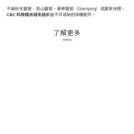
不論秋冬露營、高山露營、豪華露營（Glamping）或居家休閒，
C&C 科技糯米絨毛毯
都是不可或缺的保暖配件。
了解更多