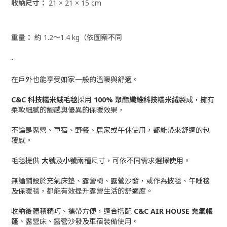
收納尺寸：
21 × 21 × 15 cm
重量：
約 1.2～1.4 kg（依圖案不同
-
在戶外也能享受如家一般的溫暖與舒適。
C&C 科技糯米絨毛毯
採用
100% 聚酯纖維科技糯米絨
製成，擁有
柔軟細膩的觸感與優異的保暖效果，
不論是露營、車宿、野餐、居家或午休使用，都能帶來舒適的包
覆感。
毛毯提供
大號
及
小號
兩種尺寸，可依不同需求選擇使用。
無論鋪設於充氣床墊、露營椅、露營沙發，或作為披毯、午睡毯
及保暖毯，都能有效提升露營生活的舒適度。
收納後體積精巧、攜帶方便，適合搭配
C&C AIR HOUSE 充氣帳
篷
、露營床、露營沙發及車宿裝備使用。