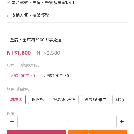
✅ 適合露營、車宿、野餐及居家使用
✅ 收納方便，攜帶輕鬆
全店，全店滿2000即享免運
NT$1,800
NT$2,580
尺寸
: 大號200*150
大號200*150
小號170*130
顏色
: 豹紋兔
豹紋兔
棋盤格
等高線-灰色
等高線-米白
迷彩
數量