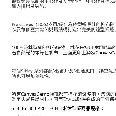
鍍鎳鋼製成制的中心桿及Ｖ型門桿，中心桿直徑3.2
篷內掛燈及裝飾。
Pro Canvas（10.62盎司/碼）為鐘型帳
以及每個壓力點的雙層結構打造出完美的鐘型帳蓬
100%純棉製成的帆布帳篷，棉花是採用強韌耐
著自然光的軍綠色帆布。上面更印上獨家
CanvasC
每個Sibley 系列都配3個窗戶及3個通風口，
時也可增加隱私性。
所有
CanvasCamp
帳篷都可搭配柴爐使用，柴爐的
濫用火或易燃材料，因而對人或財產造成的任何傷
SIBLEY 300 PROTECH 3米鐘型帳
商品規格
：