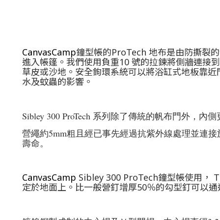
CanvasCamp
鐘型帳的ProTech 地布是由防
進入帳篷。我們使用負重10 號的拉鍊將側牆連
草皮或沙地。安全鉤環系統可以將浴缸式地板靠近
水及蚊蟲的影響。
Sibley 300 ProTech 系列除了傳統的
營繩約5mm粗且經已事先經過抗紫外線處理並連
壽命。
CanvasCamp
Sibley 300 ProTech鐘
定於地面上。比一般營釘增厚50％的勾型釘可以