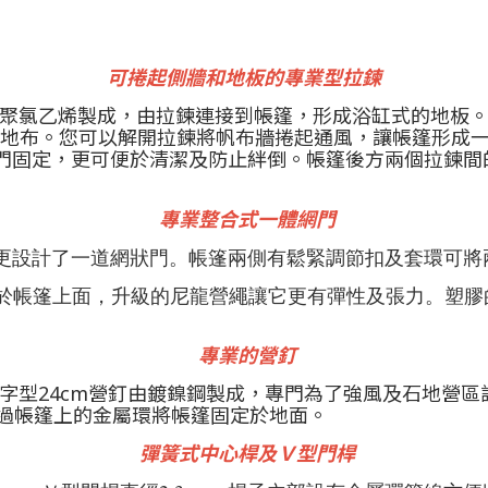
可捲起側牆和地板的專業型拉鍊
撕裂的聚氯乙烯製成，由拉鍊連接到帳篷，形成浴缸式的地板
接到地布。您可以解開拉鍊將帆布牆捲起通風，讓帳篷形成
門固定，更可便於清潔及防止絆倒。帳篷後方兩個拉鍊間
專業整合式一體網門
帆布門外，內側更設計了一道網狀門。帳篷兩側有鬆緊調節扣及套環
接於帳篷上面，升級的尼龍營繩讓它更有彈性及張力。塑
專業的營釘
型帳使用， T字型24cm營釘由鍍鎳鋼製成，專門為了強風及
通過帳篷上的金屬環將帳篷固定於地面。
彈簧式中心桿及Ｖ型門桿