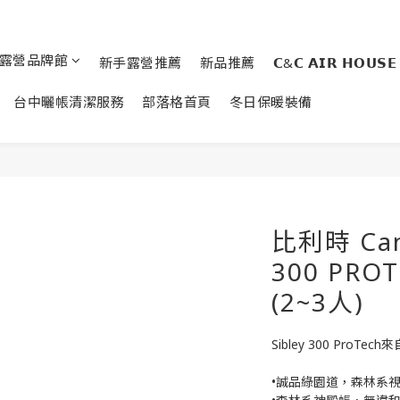
露營品牌館
新手露營推薦
新品推薦
𝗖&𝗖 𝗔𝗜𝗥 𝗛𝗢𝗨𝗦𝗘
台中曬帳清潔服務
部落格首頁
冬日保暖裝備
比利時 Can
300 PR
(2~3人)
Sibley 300 Pro
•誠品綠園道，森林系