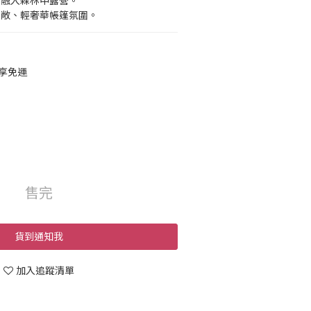
和融入森林中露營。
寬敞、輕奢華帳篷氛圍。
即享免運
售完
貨到通知我
加入追蹤清單