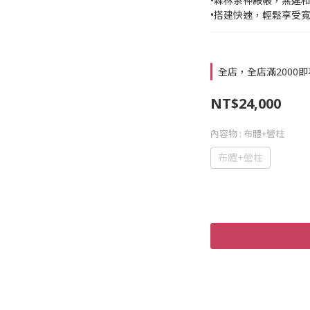
•森林系神殿帳，無違
•搭建快速，輕鬆享受
全店，全店滿2000
NT$24,000
內容物
: 布體+營柱
布體+營柱