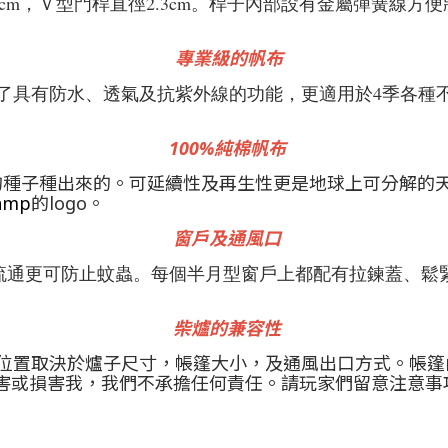
cm，Ｖ型門桿直徑2.3cm。桿子內部設有金屬彈簧線
專業級的帆布
最佳的帆布除了具有防水、透氣及抗紫外線的功能，更適用於4
。
100%純棉帆布
旱的種子種出來的。可延續性及再生性更是地球上可分解的
amp
的logo。
窗戶及通風口
讓空氣流通更可防止蚊蟲。每個半月型窗戶上都配有拉鍊蓋
柴爐的兼容性
位置取決於爐子尺寸，帳篷大小，及通風出口方式。帳篷
害或損害我，我們不承擔任何責任。請玩家們留意注意事