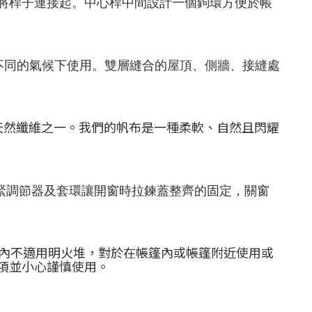
方便將桿子連接起。中心桿中間設計一個鉤環方便於帳
季各種不同的氣候下使用。雙層縫合的屋頂、側牆、接縫處
天然纖維之一。我們的帆布是一種柔軟、自然且閃耀
、鬆緊調節器及套環讓開窗時拉鍊蓋整齊的固定，關窗
內不適用明火堆，對於在帳篷內或帳篷附近使用或
項並小心謹慎使用。