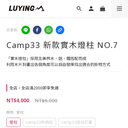
分享到
Camp33 新款實木燈柱 NO.7
「實木燈柱」採用北美梣木、鋁、鐵搭配而成
利用木片刻畫出各個角度可以自由發揮找出適合的掛物方式
全店，全店滿2000即享免運
NT$4,000
NT$6,000
顏色
: 營柱
營柱
camp33收納包
camp33燈柱釘蓋