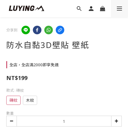
分享到
防水自黏3D壁貼 壁紙
全店，全店滿2000即享免運
NT$199
款式
: 磚紋
磚紋
木紋
數量