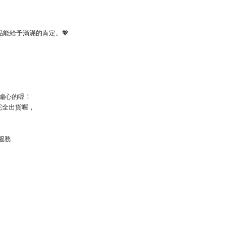
品能給予滿滿的肯定。
💖
編心的喔！
完全出貨喔，
服務