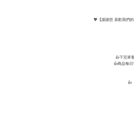
💖
【謝謝您 喜歡我們
👍下完
👍商品每
👍