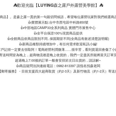
⛺
歡迎光臨【LUYING森之露戶外露營美學館】
⛺
的商品】。是森之露一貫的第一句親切問候語，希望每位露營玩家對我們精選商
👍實體展示點:台中市西屯區中科路850號
👍中部地區CAMP33全系列商品 實體門市展售中心
👍全平台保證100%現貨商品提供
👍全館商品依商品類別不同..保固期皆不同(全商品有敘述清楚說明喔)
👍新商品種類持續增加中，有任何需求歡迎私訊小編!
單客戶記得一定要去領取阿！電商經營利潤微薄……很辛苦，看到貨退回會傷了小
日寄送時間皆為晚上，超商物流都是晚上收貨的，我們一定盡其所能將當天訂單
超過晚上7:00後的訂單一般會安排於次日出貨的，請諒解~
👍商品疑問洽詢連絡電話：0982-813397 請指名找森老闆
【郵寄服務】・目前支援四大超商取貨（約2-3天）及新竹物流（約1-2天）寄送