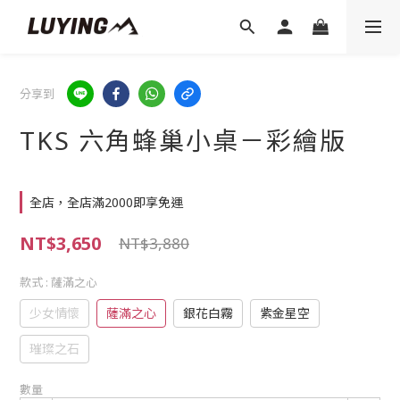
分享到
TKS 六角蜂巢小桌－彩繪版
全店，全店滿2000即享免運
NT$3,650
NT$3,880
款式
: 薩滿之心
少女情懷
薩滿之心
銀花白霧
紫金星空
璀璨之石
數量