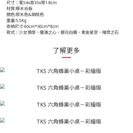
尺寸：寛54x高35x厚1.8cm
材質:樺木合板
顏色:原木色&胡桃色
重量:5.5Kg
收納尺寸:60cm*40cm*8cm
款式：少女情懷、薩滿之心、銀花白霧、紫金星空、璀璨之石
了解更多