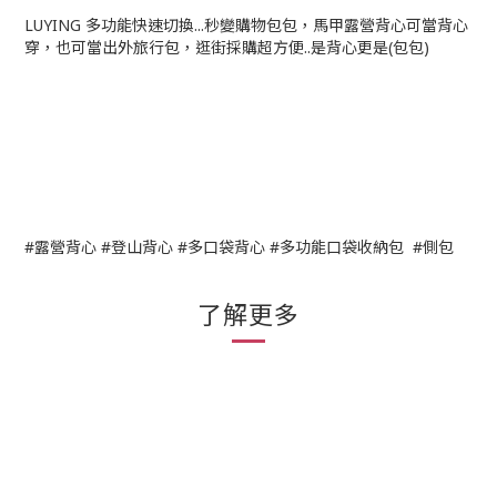
LUYING 多功能快速切換...秒變購物包包，馬甲露營背心可當背心
穿，也可當出外旅行包，逛街採購超方便..是背心更是(包包)
#露營背心 #登山背心 #多口袋背心 #多功能口袋收納包 #側包
了解更多