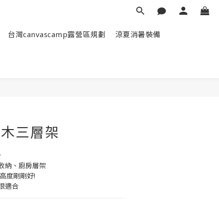
台灣canvascamp露營區規劃
涼夏消暑裝備
立即購買
G櫸木三層架
分
收納、廚房層架
高度剛剛好!
很適合