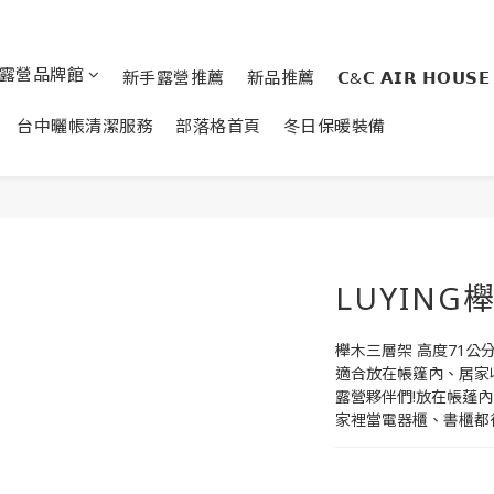
露營品牌館
新手露營推薦
新品推薦
𝗖&𝗖 𝗔𝗜𝗥 𝗛𝗢𝗨𝗦𝗘
台中曬帳清潔服務
部落格首頁
冬日保暖裝備
LUYIN
櫸木三層架 高度71公
適合放在帳篷內、居家
露營夥伴們!放在帳蓬內
家裡當電器櫃、書櫃都