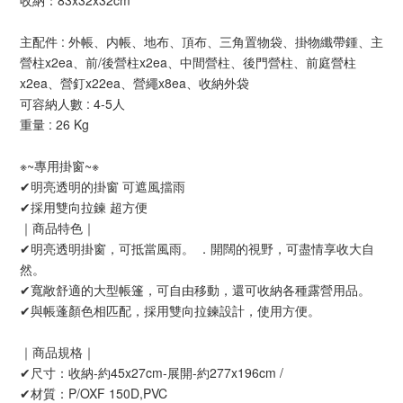
收納：83x32x32cm
主配件 : 外帳、内帳、地布、頂布、三角置物袋、掛物纖帶鍾、主
營柱x2ea、前/後營柱x2ea、中間營柱、後門營柱、前庭營柱
x2ea、營釘x22ea、營繩x8ea、收納外袋
可容納人數 : 4-5人
重量 : 26 Kg
※~專用掛窗~※
✔明亮透明的掛窗 可遮風擋雨
✔採用雙向拉鍊 超方便
｜商品特色｜
✔明亮透明掛窗，可抵當風雨。 ．開闊的視野，可盡情享收大自
然。
✔寬敞舒適的大型帳篷，可自由移動，還可收納各種露營用品。
✔與帳蓬顏色相匹配，採用雙向拉鍊設計，使用方便。
｜商品規格｜
✔尺寸：收納-約45x27cm-展開-約277x196cm /
✔材質：P/OXF 150D,PVC