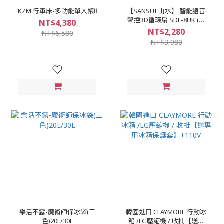
KZM 行軍床-多功能單人帳Ⅱ
【SANSUI 山水】 智能語音
聲控3D循環扇 SDF-8UK (聲
NT$4,380
控 電風扇 渦輪扇)
NT$2,280
NT$6,580
NT$3,980
樂活不露-魔術師保冰袋(三
韓國進口 CLAYMORE 行動冰
色)20L/30L
箱 /LG壓縮機 / 收批【送專