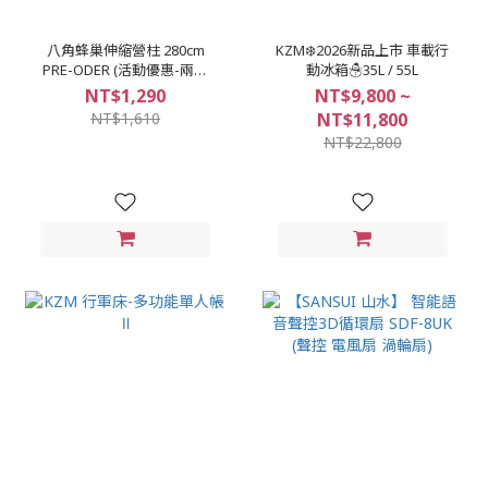
八角蜂巢伸縮營柱 280cm
KZM❄️2026新品上市 車載行
PRE-ODER (活動優惠-兩支
動冰箱☃️35L / 55L
組合) 新品~購中~預計6月中
NT$1,290
NT$9,800 ~
到貨
NT$1,610
NT$11,800
NT$22,800