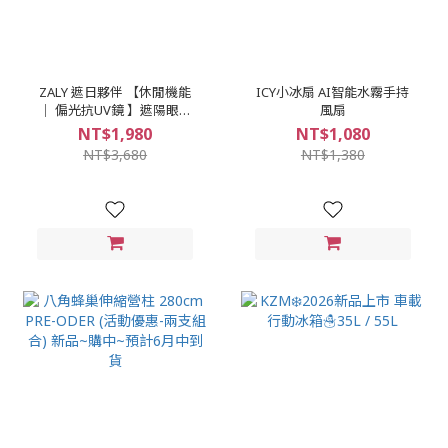
ZALY 遮日夥伴 【休閒機能
ICY小冰扇 AI智能水霧手持
│ 偏光抗UV鏡 】遮陽眼鏡
風扇
UV400 眼鏡 止滑鏡 TR輕量
NT$1,980
NT$1,080
高韌鏡框
NT$3,680
NT$1,380