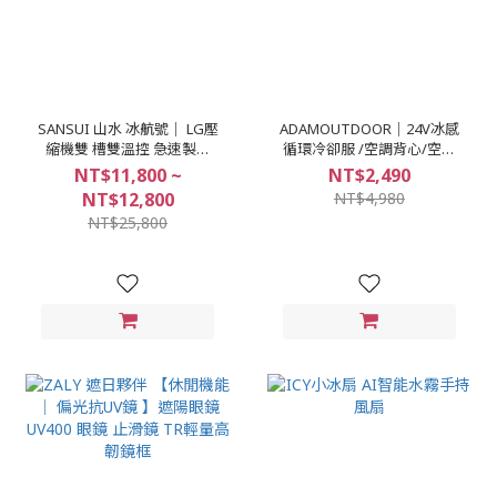
SANSUI 山水 冰航號｜ LG壓
ADAMOUTDOOR｜24V冰感
縮機雙 槽雙溫控 急速製冷
循環冷卻服 /空調背心/空調
瞬間極凍 SL-G56 SL-G40冰
服
NT$11,800 ~
NT$2,490
箱
NT$12,800
NT$4,980
NT$25,800