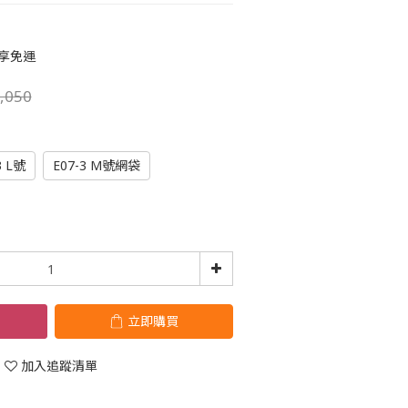
即享免運
,050
3 L號
E07-3 M號網袋
立即購買
加入追蹤清單