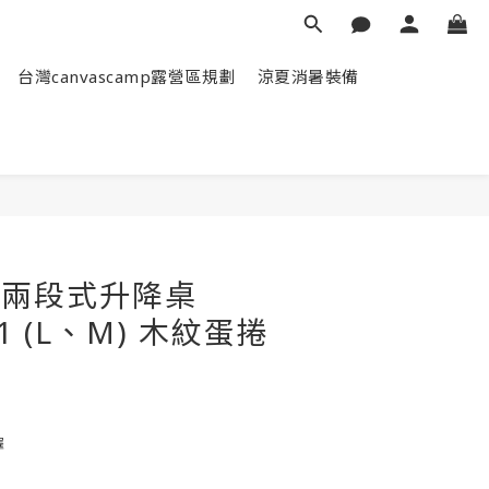
台灣canvascamp露營區規劃
涼夏消暑裝備
立即購買
si 兩段式升降桌
-1 (L、M) 木紋蛋捲
擇