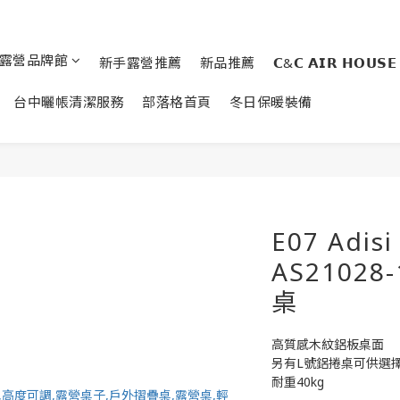
露營品牌館
新手露營推薦
新品推薦
𝗖&𝗖 𝗔𝗜𝗥 𝗛𝗢𝗨𝗦𝗘
台中曬帳清潔服務
部落格首頁
冬日保暖裝備
E07 Adi
AS21028
桌
高質感木紋鋁板桌面
另有L號鋁捲桌可供選
耐重40kg