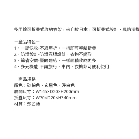
多用途可折疊式收納衣架，來自於日本，可折疊式設計，具防滑
－產品特色－
1、一鍵快收-不須壓折，一指即可輕鬆折疊
2、防滑設計-防滑寬版設計，衣物不變形
3、節省空間-豎向連結，一樣面積收納更多
4、多元機能-不論旅行、車內、衣櫥都可便利使用
－商品規格－
顏色：砂棕色、玄黑色、淨白色
展開尺寸：W145×D20×H200mm
折疊尺寸：W70×D20×H340mm
材質：聚乙烯