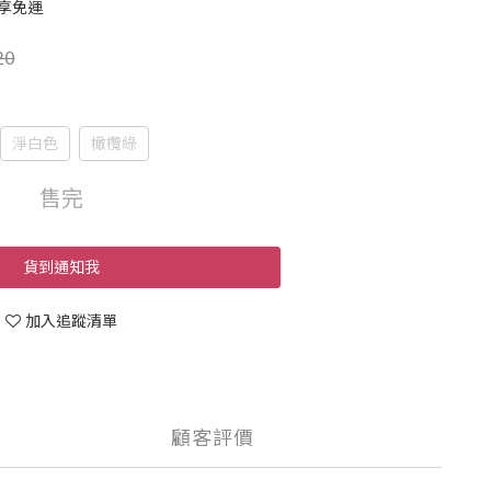
即享免運
20
淨白色
橄欖綠
售完
貨到通知我
加入追蹤清單
顧客評價