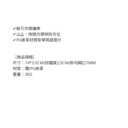
✔輕巧方便攜帶
✔山上、夜間方便辨別方位
✔PU皮革材質掛帶質感提升
［商品規格］
尺寸：14*3.5CM/鈴鐺寬2.5CM/掛勾開口7MM
材質：鐵/PU皮革
重量：30G