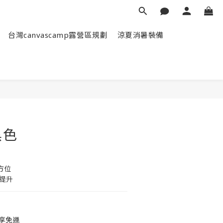
台灣canvascamp露營區規劃
涼夏消暑裝備
立即購買
黑色
方位
提升
即享免運