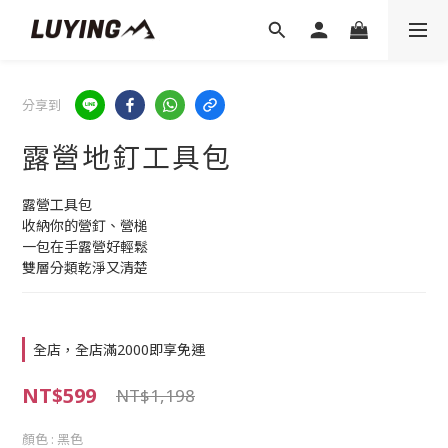
分享到
露營地釘工具包
露營工具包
收納你的營釘、營槌
一包在手露營好輕鬆
雙層分類乾淨又清楚
全店，全店滿2000即享免運
NT$599
NT$1,198
顏色
: 黑色