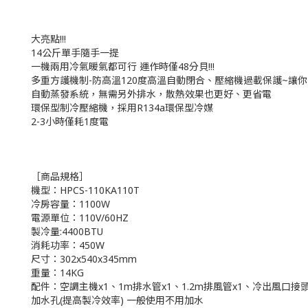
大亮點!!!
14公斤單手隨手一提
一機兩用冷氣暖氣都可行 運作時僅48分貝!!!
多重方護機制-防高溫120度高溫自動閉合、壓縮機過載保護~讓
自動蒸發系統，無需另外排水，散熱效果也更好、更省電
環保型制冷壓縮機，採用R134a環保型冷媒
2-3小時僅耗1度電
［商品規格］
機型：HPCS-110KA110T
冷房容量：1100W
電源單位：110V/60HZ
製冷量:4400BTU
消耗功率：450W
尺寸：302x540x345mm
重量：14KG
配件：空調主機x1、1m排水管x1、1.2m排風管x1、冷出風口接
加水孔(提高製冷效率) 一般使用不用加水