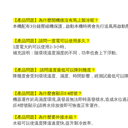
【產品問題】為什麼開機後沒有馬上製冷呢？
3
,
本機配有
分鐘壓縮機保護
啟動本機時將會先行送風再啟動
【產品問題】請問一度電可以使用多久？
2-3
1
度電大約可以使用
小時。
補充說明：隨環境溫度濕度的不同，功率也會上下浮動。
【產品問題】 請問溫度最低可以降到幾度？
降幾度會受到環境溫度、濕度、時間影響，經測試最低可以
E4
【產品問題】為什麼會顯示
燈號？
,
,
機器運作於高濕度環境
蒸發器無法即時蒸發積水
造成水位過
)
(E4
燈號顯示
請將水排放後即可恢復正常運作。
【產品問題】為什麼要外接水箱？
,
水箱可以使溫度降溫速度快
提升製冷效率。