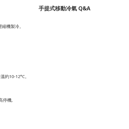
Q&A
手提式移動冷氣
壓縮機製冷。
10-12°C
降溫約
。
,
高停機