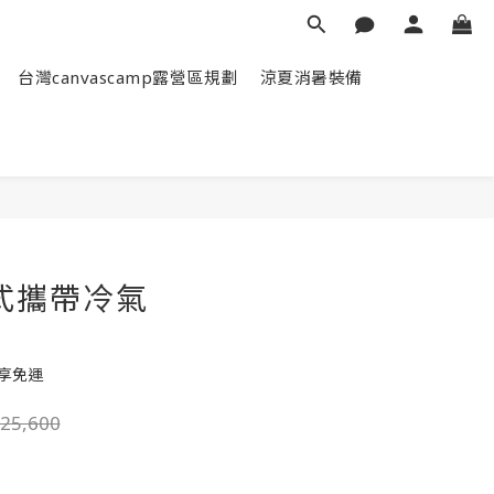
台灣canvascamp露營區規劃
涼夏消暑裝備
立即購買
式攜帶冷氣
即享免運
25,600