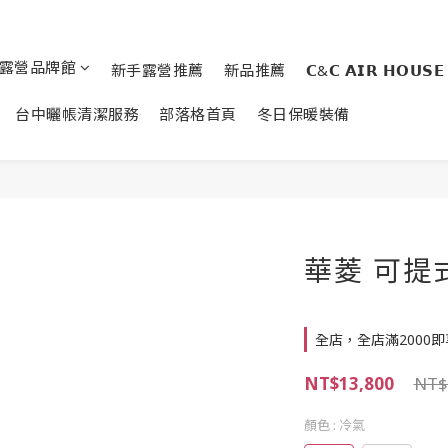
露營品牌館
新手露營推薦
新品推薦
𝗖&𝗖 𝗔𝗜𝗥 𝗛𝗢𝗨𝗦𝗘
台中曬帳清潔服務
部落格首頁
冬日保暖裝備
華菱 可提
全店，全店滿2000
NT$13,800
NT$
顏色
: 冷氣