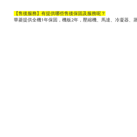
【售後服務】有提供哪些售後保固及服務呢？
1
2
華菱提供全機
年保固，機板
年，壓縮機、馬達、冷凝器、