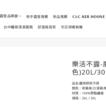
露營品牌館
新手露營推薦
新品推薦
𝗖&𝗖 𝗔𝗜𝗥 𝗛𝗢𝗨𝗦𝗘
台中曬帳清潔服務
部落格首頁
冬日保暖裝備
樂活不露-
色)20L/30
品名:魔術師保冷袋
顏色：夜幕黑/沙漠黃/
材質：100%聚酯纖維
規格：20L / 30L