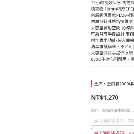
10小時長效保冰 食
填充物:10mm特厚EP
內層超厚柔軟PEVA材
內層無針孔熱熔接縫防
大容量實用空間-沁涼
可肩背可手提設計 兩
附加實用功能-崁入開瓶
清潔維護簡單，不沾污
大容量側背手提保冰袋，
600D牛津布料耐用，
全店，全店滿2000
NT$1,270
顏色
: 魔術師保冰袋20L
魔術師保冰袋20L-夜
魔術師保冰袋20L-大