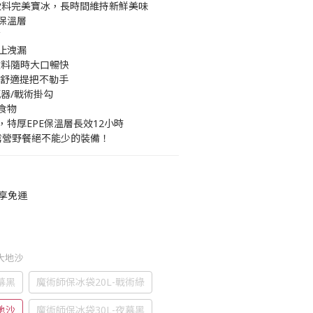
物飲料完美寶冰，長時間維持新鮮美味
E保溫層
質
止洩漏
飲料隨時大口暢快
側舒適提把不勒手
器/戰術掛勾
食物
特厚EPE保溫層長效12小時
露營野餐絕不能少的裝備！
即享免運
-大地沙
幕黑
魔術師保冰袋20L-戰術綠
地沙
魔術師保冰袋30L-夜幕黑