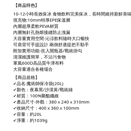
【商品特色】
10-12小時長效保冰 食物飲料完美保冰，長時間維持新鮮美
填充物:10mm特厚EPE保溫層
內層超厚柔軟PEVA材質
內層無針孔熱熔接縫防止洩漏
大容量實用空間-沁涼飲料隨時大口暢快
可肩背可手提設計 兩側舒適提把不勒手
附加實用功能-崁入開瓶器/戰術掛勾
清潔維護簡單，不沾污食物
軍風600D高品質牛津布料
大容量適合各種場合
【商品規格】
✔
品名:魔術師保冷袋(20L)
✔
顏色：夜幕黑/沙漠黃/戰術綠
✔
材質：100%聚酯纖維
✔
產品尺寸-外觀：380ⅹ240ⅹ310mm
✔
收納尺寸
：400ⅹ360ⅹ100mm
✔
容量：約20L
✔
淨重：約1039g