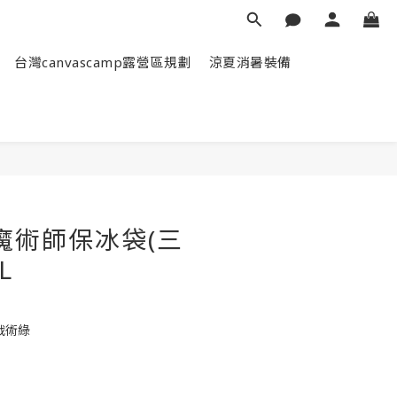
台灣canvascamp露營區規劃
涼夏消暑裝備
立即購買
魔術師保冰袋(三
L
戰術綠