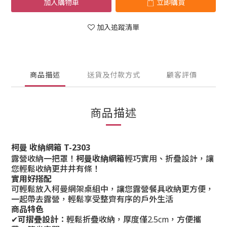
加入購物車
立即購買
加入追蹤清單
商品描述
送貨及付款方式
顧客評價
商品描述
柯曼 收納網箱 T-2303
露營收納一把罩！
柯曼收納網箱
輕巧實用、折疊設計，讓
您輕鬆收納更井井有條！
實用好搭配
可輕鬆放入柯曼網架桌組中，讓您露營餐具收納更方便，
一起帶去露營，輕鬆享受整齊有序的戶外生活
商品特色
✔
可摺疊設計
：輕鬆折疊收納，厚度僅2.5cm，方便攜