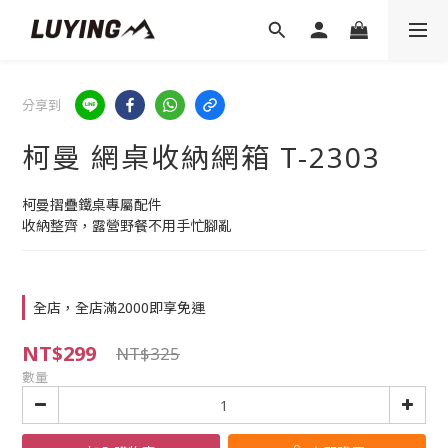
分享到
柯曼 網桌收納網箱 T-2303
柯曼摺疊鐵桌專屬配件
收納整齊，露營野餐不用手忙腳亂
全店，全店滿2000即享免運
NT$299
NT$325
數量