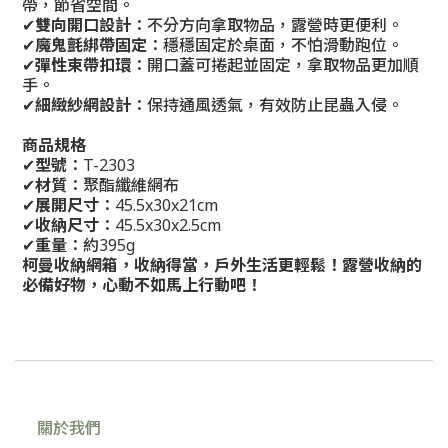
帶，節省空間。
✔
雙向開口設計
：不分方向拿取物品，露營時更便利。
✔
魔鬼氈綁帶固定
：穩穩固定於桌面，不怕滑動跑位。
✔
彈性束帶扣環
：開口蓋可捲起並固定，拿取物品更加順
手。
✔
細緻紗網設計
：保持通風透氣，有效防止昆蟲入侵。
商品規格
✔
型號
：T-2303
✔
材質
：聚酯纖維網布
✔
展開尺寸
：45.5x30x21cm
✔
收納尺寸
：45.5x30x2.5cm
✔
重量
：約395g
柯曼收納網箱，收納得當，戶外生活更輕鬆！露營收納的
必備好物，心動不如馬上行動吧！
關於我們