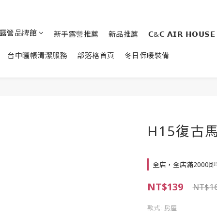
露營品牌館
新手露營推薦
新品推薦
𝗖&𝗖 𝗔𝗜𝗥 𝗛𝗢𝗨𝗦𝗘
台中曬帳清潔服務
部落格首頁
冬日保暖裝備
H15復古
全店，全店滿2000
NT$139
NT$1
款式
: 房屋