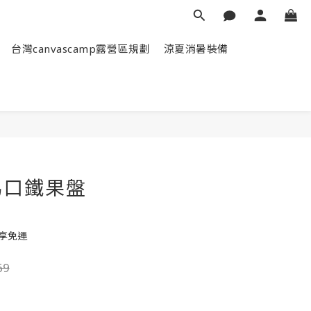
台灣canvascamp露營區規劃
涼夏消暑裝備
立即購買
馬口鐵果盤
即享免運
69