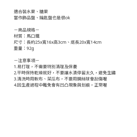
適合裝水果、糖果
當作飾品盤、鑰匙盤也是很ok
－商品規格－
材質：馬口鐵
尺寸：長約25x寬16x高3cm、底長20x寬14cm
重量：92g
－注意事項－
1.易打理，不需要特別清理及保養
2.平時保持乾燥就好，不要讓水漬停留太久，避免生鏽
3.清洗時用軟布、菜瓜布，不要用鋼絲球會刮傷喔
4.因生產過程中難免會有凹凸現象與划痕，正常喔