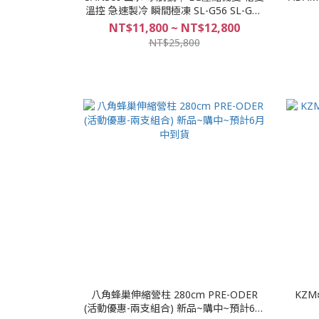
溫控 急速製冷 瞬間極凍 SL-G56 SL-G40
冰箱
NT$11,800 ~ NT$12,800
NT$25,800
八角蜂巢伸縮營柱 280cm PRE-ODER
KZM
(活動優惠-兩支組合) 新品~購中~預計6月