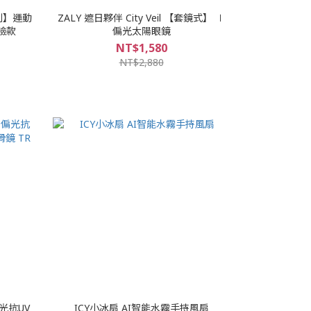
系列】運動
ZALY 遮日夥伴 City Veil 【套鏡式】 ∣
青少兒童專用 小臉款
偏光太陽眼鏡
NT$1,580
NT$2,880
光抗UV
ICY小冰扇 AI智能水霧手持風扇