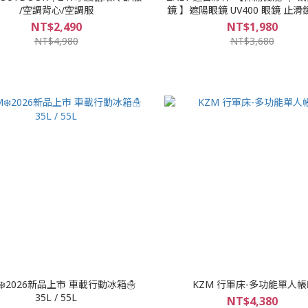
/空調背心/空調服
鏡 】遮陽眼鏡 UV400 眼鏡 止滑鏡 TR輕
量高韌鏡框
NT$2,490
NT$1,980
NT$4,980
NT$3,680
❄️2026新品上市 車載行動冰箱☃️
KZM 行軍床-多功能單人帳
35L / 55L
NT$4,380