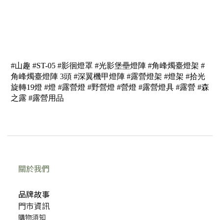
#山趣 #ST-05 #影徊燈罩 #
光影堡壘燈陣
#角峰燭臺燈架
#
角峰燭臺燈陣 3頭
#深翼機甲燈陣 #露營燈架 #燈架 #拾光
旋轉19燈 #燈 #露營燈 #野營燈 #營燈 #露營燈具 #露營 #森
之露 #露營用品
關於我們
品牌故事
門市資訊
購物須知