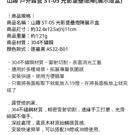
山趣 戶外露營 ST-05 光影堡壘燈陣(展示燈盒)
｜商品規格｜
商品名稱：山趣 ST-05 光影堡壘燈陣展示盒
商品尺寸：約32.4x12.5x(h)11cm
商品重量：約1.21g
商品材質：304不鏽鋼
顏色款式：逐暮黑 A532-B01
．304不鏽鋼材質，雷射切割，表面消光工藝
．適用於多種場景，拓展專屬氛圍感
．安裝快速，使用方便簡單
．只需將長面板取下就能放入19燈，在將長面板放上就完
成了
．露營燈的家。
．304不鏽鋼材質，精密雷射切割，邊緣手工打磨，光滑
細膩不傷手。
．深紋處理，還原木材原始觸摸質感。
．安裝快速簡單，可以搭配19燈或38燈使用。