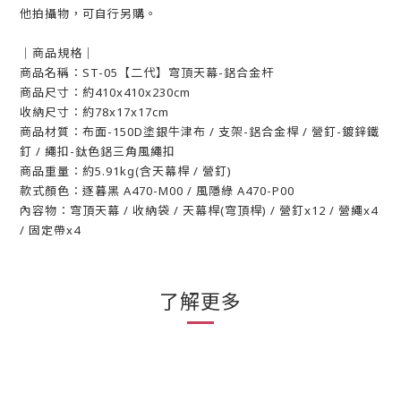
他拍攝物，可自行另購。
｜商品規格｜
商品名稱：ST-05【二代】穹頂天幕-鋁合金杆
商品尺寸：約410x410x230cm
收納尺寸：約78x17x17cm
商品材質：布面-150D塗銀牛津布 / 支架-鋁合金桿 / 營釘-鍍鋅鐵
釘 / 繩扣-鈦色鋁三角風繩扣
商品重量：約5.91kg(含天幕桿 / 營釘)
款式顏色：逐暮黑 A470-M00 / 風隱綠 A470-P00
內容物：穹頂天幕 / 收納袋 / 天幕桿(穹頂桿) / 營釘x12 / 營繩x4
/ 固定帶x4
了解更多