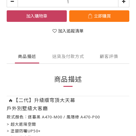
加入購物車
立即購買
加入追蹤清單
商品描述
送貨及付款方式
顧客評價
商品描述
🔥【二代】升級版穹頂大天幕
戶外別墅級大客廳
款式顏色：逐暮黑 A470-M00 / 風隱綠 A470-P00
> 超大遮陽空間
> 塗銀防曬UP50+