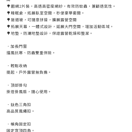
🌳
圍網2片裝，高透高密度網紗，有效防蚊蟲，兼顧透氣性。
🌳
睡眠倉，拓展臥室空間，秒便豪華套間。
🌳
隧道坡，可隨意拼接，擴展露營空間
🌳
拓展天幕，一體式設計，延展大門空間，增加活動區域。
🌳
地墊，防潮地墊設計，保證露營乾燥和整潔。
．加長門窗
擋風抗寒、防蟲雙重保險。
．輕鬆收納
提起，戶外露營無負擔。
．頂部掛勾
掛燈掛風扇，隨心使用。
．鈦色三角扣
高品質風繩扣。
．帳角固定扣
固定穹頂四角。