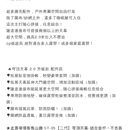
超多擴充配件，戶外專屬空間自由打造
除了圍布/紗網之外，還多了睡眠艙可入住
這次主打隨心拼接，任意組合！
隧道連接布可搭接兩個以上的天幕
超大空間，挑高2.3米出入不壓迫
cp值超高 絕對適合多人露營！或多個家庭露營！
 🔥穹頂天幕 2.0 升級款 配件區
🌳
拓展臥室側掛帳，秒變豪華套間（加購）
🌳
拓展天幕延伸大門廳空間，增加活動區域（加購）
🌳
隧道連接布能延展更大空間，随心拼接兩帳任意组合
🌳
專用防潮地墊，確保露營乾燥整潔並防水，視覺感更讚（加
購）
🌳
圍布擋風抗寒、防雨防曬！（加購）
🌳
圍網防蟲透氣，夏日露營首推（加購）
★此賣場僅販售山趣 ST-05【二代】穹頂天幕-鋁合金杆，不含其