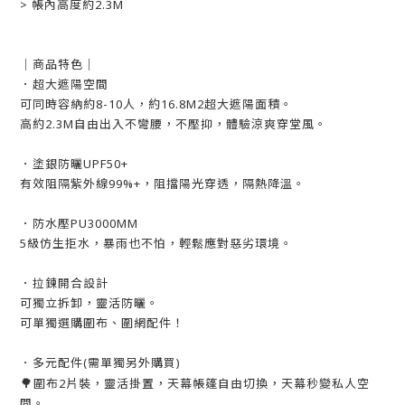
> 帳內高度約2.3M
｜商品特色｜
．超大遮陽空間
可同時容納約8-10人，約16.8M2超大遮陽面積。
高約2.3M自由出入不彎腰，不壓抑，體驗涼爽穿堂風。
．塗銀防曬UPF50+
有效阻隔紫外線99%+，阻擋陽光穿透，隔熱降溫。
．防水壓PU3000MM
5級仿生拒水，暴雨也不怕，輕鬆應對惡劣環境。
．拉鍊開合設計
可獨立拆卸，靈活防曬。
可單獨選購圍布、圍網配件！
．多元配件(需單獨另外購買)
🌳
圍布2片裝，靈活掛置，天幕帳篷自由切換，天幕秒變私人空
間。