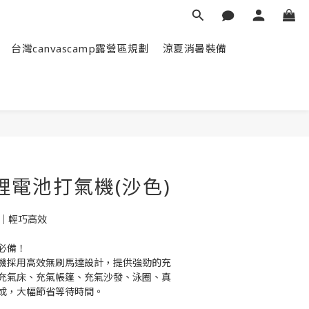
台灣canvascamp露營區規劃
涼夏消暑裝備
立即購買
鋰電池打氣機(沙色)
氣｜輕巧高效
必備！
機採用高效無刷馬達設計，提供強勁的充
充氣床、充氣帳篷、充氣沙發、泳圈、真
成，大幅節省等待時間。