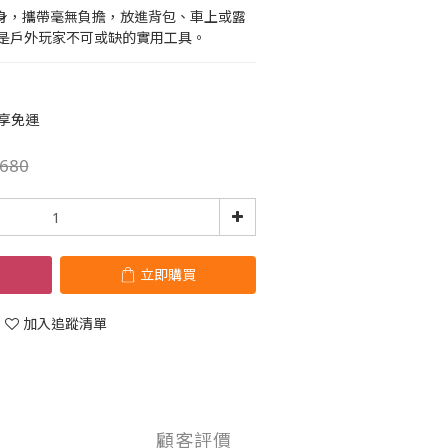
量機身，攜帶毫無負擔，放進背包、車上或露
是戶外玩家不可或缺的實用工具。
即享免運
680
立即購買
加入追蹤清單
顧客評價