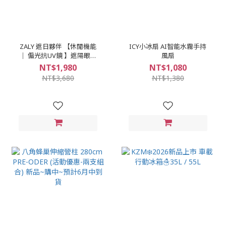
ZALY 遮日夥伴 【休閒機能
ICY小冰扇 AI智能水霧手持
│ 偏光抗UV鏡 】遮陽眼鏡
風扇
UV400 眼鏡 止滑鏡 TR輕量
NT$1,980
NT$1,080
高韌鏡框
NT$3,680
NT$1,380