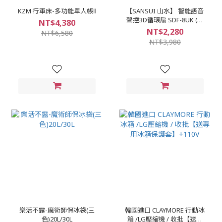
KZM 行軍床-多功能單人帳Ⅱ
【SANSUI 山水】 智能語音
聲控3D循環扇 SDF-8UK (聲
NT$4,380
控 電風扇 渦輪扇)
NT$2,280
NT$6,580
NT$3,980
樂活不露-魔術師保冰袋(三
韓國進口 CLAYMORE 行動冰
色)20L/30L
箱 /LG壓縮機 / 收批【送專