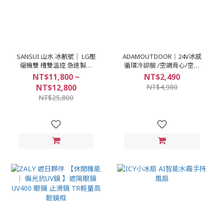
SANSUI 山水 冰航號｜ LG壓
ADAMOUTDOOR｜24V冰感
縮機雙 槽雙溫控 急速製冷
循環冷卻服 /空調背心/空調
瞬間極凍 SL-G56 SL-G40冰
服
NT$11,800 ~
NT$2,490
箱
NT$12,800
NT$4,980
NT$25,800