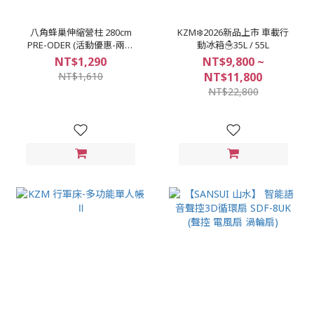
八角蜂巢伸縮營柱 280cm
KZM❄️2026新品上市 車載行
PRE-ODER (活動優惠-兩支
動冰箱☃️35L / 55L
組合) 新品~購中~預計6月中
NT$1,290
NT$9,800 ~
到貨
NT$1,610
NT$11,800
NT$22,800